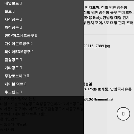
내열보드
정밀 방진방수형 펀치포머, 정밀 방진방수형
볼트
3Jaw 펀치포머, 정밀 방진방수형 콜렛 펀치포머,
종류
정밀 모터펀치 포머용 Body, 단방형 대형 펀치
사상공구
포머, 쌍방형 대형 펀치 포머, 3조 대형 펀치 포머
측정공구
....
연마/마그네트공구
상품목록 바로가기
다이아몬드공구
와이어EDM공구
금형공구
페이스북 공유
기타공구
트위터 공유
SNS 공유
주강로보테크
진성무역
상호 : 진성무역 | 사업자번호 : 130-01-46513 | 대표 : 반성일
케이블 덕트
주소 : 경기도 안양시 동안구 엘에스로 92번길, 19동 124,125호(호계동, 안양국제유통
후크밴드
단지)
대표자인사말
오시는길
전화 : 031-479-4058 | 팩스 : 031-479-4260 | 이메일 :
bsi0826@hanmail.net
내열보드
볼트
사상공구
측정공구
연마/마그네트공구
다
이아몬드공구
와이어EDM공구
금형공구
기타공구
주강
로보테크
케이블 덕트
후크밴드
온라인견적
제품문의(비밀글)
공지사항