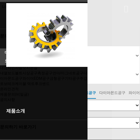
Toggle
Login
회원가입
연마/마그네트 공구
navigation
Home
회사소개
연마/마그네트 공구
문의하기 바로가기
대표자인사말
오시는길
대표자인사말
오시는길
내열보드
볼트
사상공구
측정공구
연마/마그네트공구
다
이아몬드공구
와이어EDM공구
금형공구
기타공구
주강
로보테크
케이블 덕트
후크밴드
온라인견적
내열보드
볼트
사상공구
측정공구
연마/마그네트공구
다이아몬드공구
와이어
제품문의(비밀글)
공지사항
제품소개
문의하기 바로가기